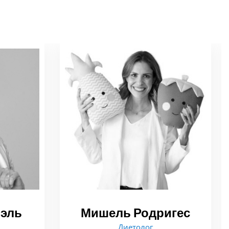
иэль
Мишель Родригес
Диетолог