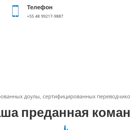
Телефон
+55 48 99217-9887
рованных доулы, сертифицированных переводчико
а
ш
а
п
р
е
д
а
н
н
а
я
к
о
м
а