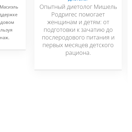
Опытный диетолог Мишель
 Масиэль
Родригес помогает
оддержке
женщинам и детям: от
одовом
подготовки к зачатию до
ользуя
послеродового питания и
наж.
первых месяцев детского
рациона.