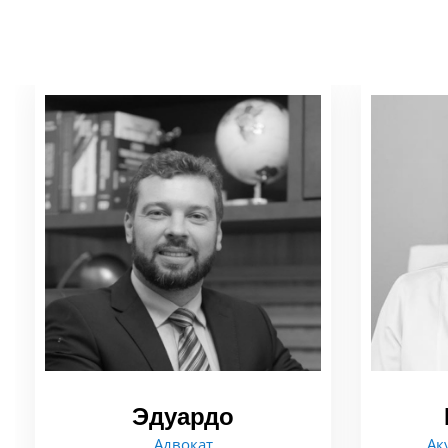
Эдуардо
Адвокат
Ак