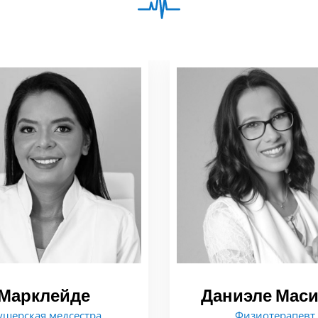
Марклейде
Даниэле Мас
ушерская медсестра
Физиотерапевт