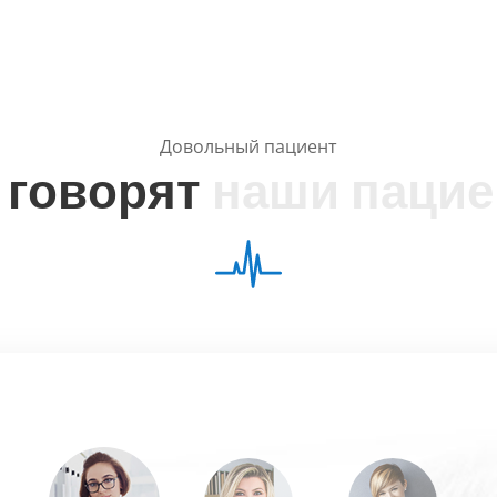
Довольный пациент
г
о
в
о
р
я
т
н
а
ш
и
п
а
ц
и
е