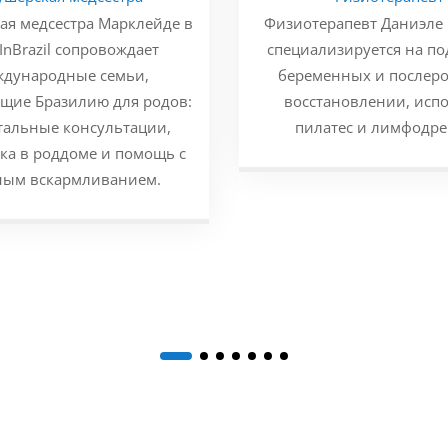
ая медсестра Марклейде в
Физиотерапевт Даниэле
InBrazil сопровождает
специализируется на п
дународные семьи,
беременных и послер
щие Бразилию для родов:
восстановлении, исп
тальные консультации,
пилатес и лимфодре
ка в роддоме и помощь с
ным вскармливанием.