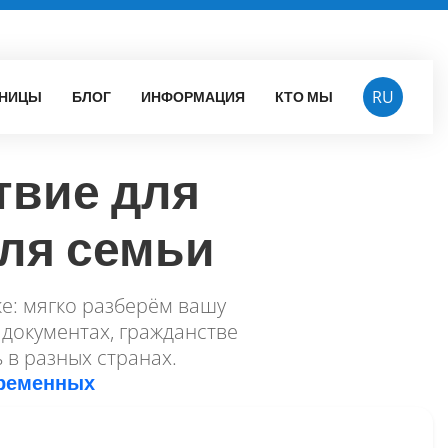
Facebook
Insta
НИЦЫ
БЛОГ
ИНФОРМАЦИЯ
КТО МЫ
RU
твие для
для семьи
ке: мягко разберём вашу
 документах, гражданстве
 в разных странах.
еременных