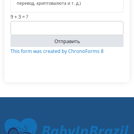
перевод, криптовалюта и т. д.)
9 + 3 = ?
Отправить
This form was created by ChronoForms 8
BabyInBrazil