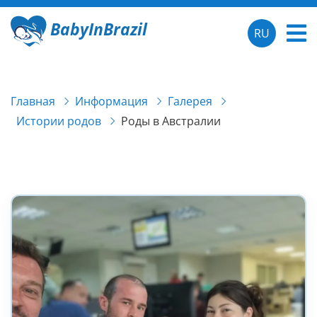
BabyInBrazil
RU
Главная
Информация
Галерея
Истории родов
Роды в Австралии