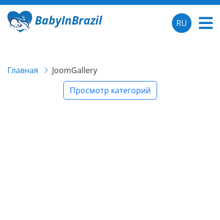
BabyInBrazil
RU
Главная
JoomGallery
Просмотр категорий